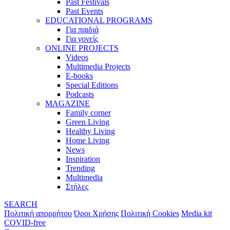
Past Festivals
Past Events
EDUCATIONAL PROGRAMS
Για παιδιά
Για γονείς
ONLINE PROJECTS
Videos
Multimedia Projects
E-books
Special Editions
Podcasts
MAGAZINE
Family corner
Green Living
Healthy Living
Home Living
News
Inspiration
Trending
Multimedia
Στήλες
SEARCH
Πολιτική απορρήτου
Όροι Χρήσης
Πολιτική Cookies
Media kit
COVID-free