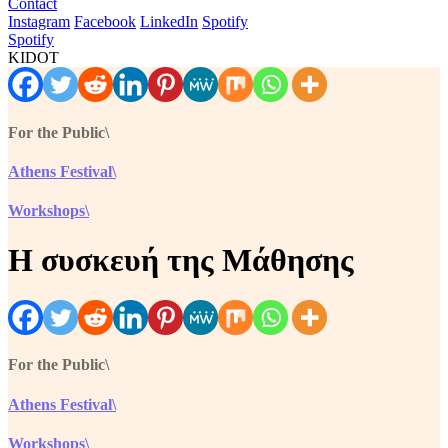
Contact
Instagram
Facebook
LinkedIn
Spotify
Spotify
KIDOT
For the Public\
Athens Festival\
Workshops\
Η συσκευή της Μάθησης
For the Public\
Athens Festival\
Workshops\